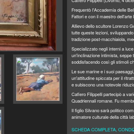
Cafiero Filippelli (Livorno, 4 di
Frequentò l'Accademia delle Bell
Fattori e con il maestro dell'arte 
Allievo dello scultore Lorenzo Go
tutte queste lezioni, sviluppando
tradizione post-macchiaiola, me
Specializzato negli interni a luc
un'inclinazione intimista, seppe t
soddisfacendo così gli stimoli ch
Le sue marine e i suoi paesaggi, 
un'attitudine spiccata per il ritr
e subiscono una notevole riduzio
Cafiero Filippelli partecipò a var
Quadriennali romane. Fu membr
Il figlio Silvano sarà politico co
animatore culturale della città la
SCHEDA COMPLETA, CONDIZI