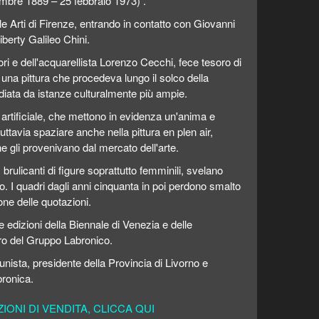
cembre 1889 – 25 febbraio 1973) .
e Arti di Firenze, entrando in contatto con Giovanni
liberty Galileo Chini.
ri e dell'acquarellista Lorenzo Cecchi, fece tesoro di
 una pittura che procedeva lungo il solco della
diata da istanze culturalmente più ampie.
e artificiale, che mettono in evidenza un'anima e
uttavia spaziare anche nella pittura en plen air,
e gli provenivano dal mercato dell'arte.
brulicanti di figure soprattutto femminili, svelano
atto. I quadri dagli anni cinquanta in poi perdono smalto
ne delle quotazioni.
ie edizioni della Biennale di Venezia e delle
o del Gruppo Labronico.
munista, presidente della Provincia di Livorno e
bronica.
ONI DI VENDITA, CLICCA QUI