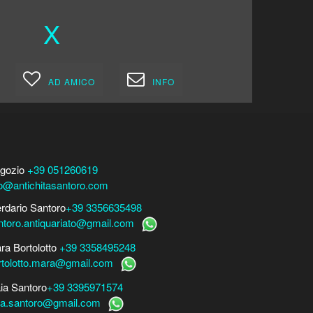
X
AD AMICO
INFO
gozio
+39 051260619
fo@antichitasantoro.com
erdario Santoro
+39 3356635498
ntoro.antiquariato@gmail.com
ra Bortolotto
+39 3358495248
rtolotto.mara@gmail.com
ia Santoro
+39 3395971574
ia.santoro@gmail.com