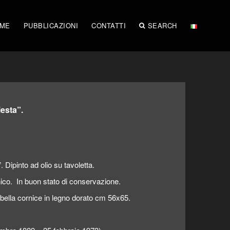
IME
PUBBLICAZIONI
CONTATTI
SEARCH
iesta”.
”. Dipinto ad olio su tavoletta.
co. In buon stato di conservazione.
bella cornice in legno dorato cm 56x65.