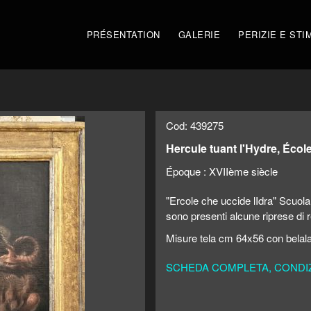
PRÉSENTATION
GALERIE
PERIZIE E STI
Cod: 439275
Hercule tuant l'Hydre, École
Époque :
XVIIème siècle
"Ercole che uccide lIdra" Scuola 
sono presenti alcune riprese di 
Misure tela cm 64x56 con belala
SCHEDA COMPLETA, CONDIZI