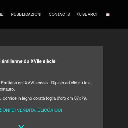
ME
PUBBLICAZIONI
CONTACTS
SEARCH
 émilienne du XVIIe siècle
Emiliana del XVVI secolo . Dipinto ad olio su tela,
restauro.
 cornice in legno dorata foglia d'oro cm 87x79.
ONI DI VENDITA, CLICCA QUI
X