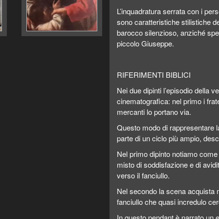
L’inquadratura serrata con i per
sono caratteristiche stilistiche 
barocco silenzioso, anziché spet
piccolo Giuseppe.
RIFERIMENTI BIBLICI
Nei due dipinti l’episodio della
cinematografica: nel primo i frat
mercanti lo portano via.
Questo modo di rappresentare la
parte di un ciclo più ampio, desc
Nel primo dipinto notiamo come il 
misto di soddisfazione e di avid
verso il fanciullo.
Nel secondo la scena acquista 
fanciullo che quasi incredulo cerc
In questo pendant è narrato un e