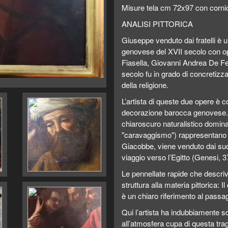
Misure tela cm 72x97 con corn
ANALISI PITTORICA
Giuseppe venduto dai fratelli è u
genovese del XVII secolo con oper
Fiasella, Giovanni Andrea De Fe
secolo fu in grado di concretizz
della religione.
L’artista di queste due opere è 
decorazione barocca genovese.
chiaroscuro naturalistico dominat
"caravaggismo") rappresentano u
Giacobbe, viene venduto dai suoi 
viaggio verso l’Egitto (Genesi, 3
Le pennellate rapide che descrivo
struttura alla materia pittorica:
è un chiaro riferimento al passa
Qui l’artista ha indubbiamente sc
all’atmosfera cupa di questa trag