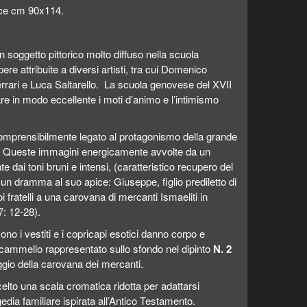
ice cm 90x114.
n soggetto pittorico molto diffuso nella scuola
e attribuite a diversi artisti, tra cui Domenico
rrari e Luca Saltarello. La scuola genovese del XVII
are in modo eccellente i moti d’animo e l’intimismo
comprensibilmente legato al protagonismo della grande
 Queste immagini energicamente avvolte da un
e dai toni bruni e intensi, (caratteristico recupero del
n dramma al suo apice: Giuseppe, figlio prediletto di
fratelli a una carovana di mercanti Ismaeliti in
7: 12-28).
no i vestiti e i copricapi esotici danno corpo e
 Il cammello rappresentato sullo sfondo nel dipinto
N. 2
ggio della carovana dei mercanti.
elto una scala cromatica ridotta per adattarsi
edia familiare ispirata all’Antico Testamento.