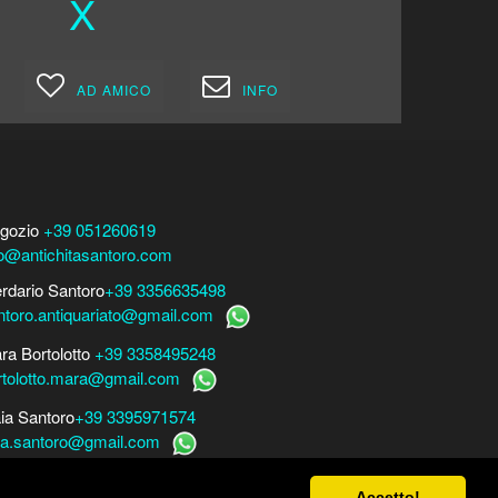
X
AD AMICO
INFO
gozio
+39 051260619
fo@antichitasantoro.com
erdario Santoro
+39 3356635498
ntoro.antiquariato@gmail.com
ra Bortolotto
+39 3358495248
rtolotto.mara@gmail.com
ia Santoro
+39 3395971574
ia.santoro@gmail.com
r perizie, consulenze e stime
Accetto!