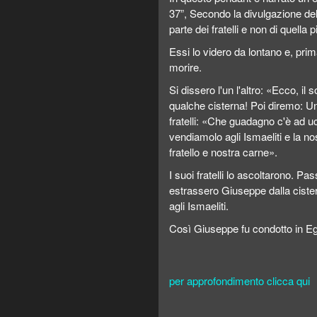
37”, Secondo la divulgazione dell
parte dei fratelli e non di quella p
Essi lo videro da lontano e, pri
morire.
Si dissero l'un l'altro: «Ecco, il
qualche cisterna! Poi diremo: Un
fratelli: «Che guadagno c'è ad u
vendiamolo agli Ismaeliti e la no
fratello e nostra carne».
I suoi fratelli lo ascoltarono. P
estrassero Giuseppe dalla cister
agli Ismaeliti.
Così Giuseppe fu condotto in Egi
per approfondimento clicca qui