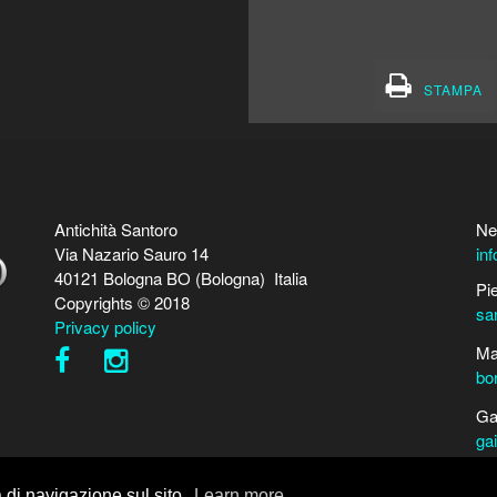
STAMPA
Antichità Santoro
Ne
Via Nazario Sauro 14
in
40121 Bologna BO (Bologna) Italia
Pi
Copyrights © 2018
sa
Privacy policy
Ma
bo
Ga
ga
Pe
a di navigazione sul sito.
Learn more