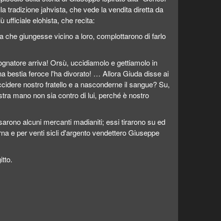
a tradizione jahvista, che vede la vendita diretta da
iù ufficiale elohista, che recita:
ma che giungesse vicino a loro, complottarono di farlo
 sognatore arriva! Orsù, uccidiamolo e gettiamolo in
a bestia feroce l'ha divorato! … Allora Giuda disse ai
ccidere nostro fratello e a nasconderne il sangue? Su,
stra mano non sia contro di lui, perché è nostro
assarono alcuni mercanti madianiti; essi tirarono su ed
na e per venti sicli d'argento vendettero Giuseppe
tto.