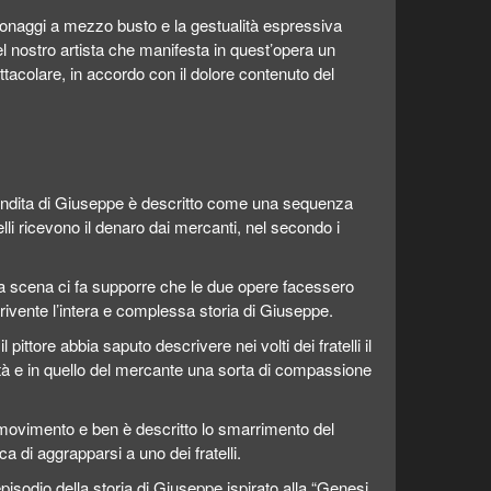
sonaggi a mezzo busto e la gestualità espressiva
del nostro artista che manifesta in quest’opera un
tacolare, in accordo con il dolore contenuto del
 vendita di Giuseppe è descritto come una sequenza
elli ricevono il denaro dai mercanti, nel secondo i
 scena ci fa supporre che le due opere facessero
rivente l’intera e complessa storia di Giuseppe.
pittore abbia saputo descrivere nei volti dei fratelli il
ità e in quello del mercante una sorta di compassione
movimento e ben è descritto lo smarrimento del
a di aggrapparsi a uno dei fratelli.
pisodio della storia di Giuseppe ispirato alla “Genesi