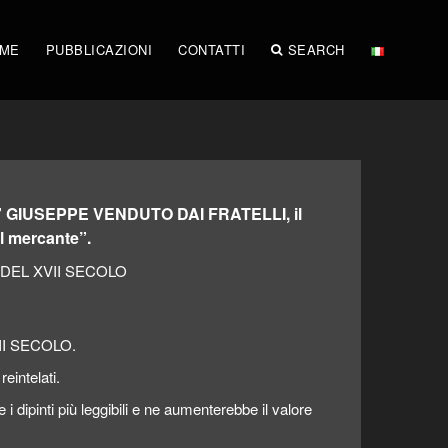
IME
PUBBLICAZIONI
CONTATTI
SEARCH
” GIUSEPPE VENDUTO DAI FRATELLI, il
l mercante”.
EL XVII SECOLO
I SECOLO.
reintelati.
i dipinti più leggibili e ne aumenterebbe il valore