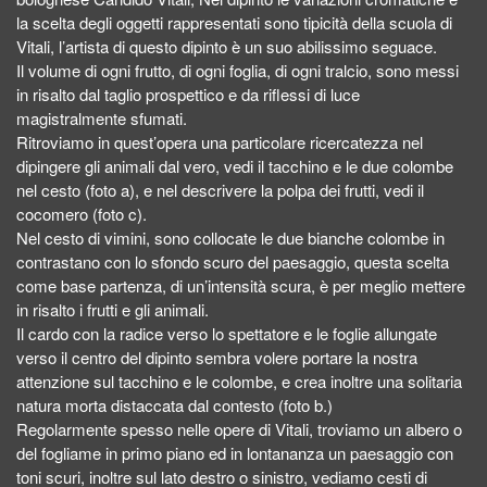
la scelta degli oggetti rappresentati sono tipicità della scuola di
Vitali, l’artista di questo dipinto è un suo abilissimo seguace.
Il volume di ogni frutto, di ogni foglia, di ogni tralcio, sono messi
in risalto dal taglio prospettico e da riflessi di luce
magistralmente sfumati.
Ritroviamo in quest’opera una particolare ricercatezza nel
dipingere gli animali dal vero, vedi il tacchino e le due colombe
nel cesto (foto a), e nel descrivere la polpa dei frutti, vedi il
cocomero (foto c).
Nel cesto di vimini, sono collocate le due bianche colombe in
contrastano con lo sfondo scuro del paesaggio, questa scelta
come base partenza, di un’intensità scura, è per meglio mettere
in risalto i frutti e gli animali.
Il cardo con la radice verso lo spettatore e le foglie allungate
verso il centro del dipinto sembra volere portare la nostra
attenzione sul tacchino e le colombe, e crea inoltre una solitaria
natura morta distaccata dal contesto (foto b.)
Regolarmente spesso nelle opere di Vitali, troviamo un albero o
del fogliame in primo piano ed in lontananza un paesaggio con
toni scuri, inoltre sul lato destro o sinistro, vediamo cesti di