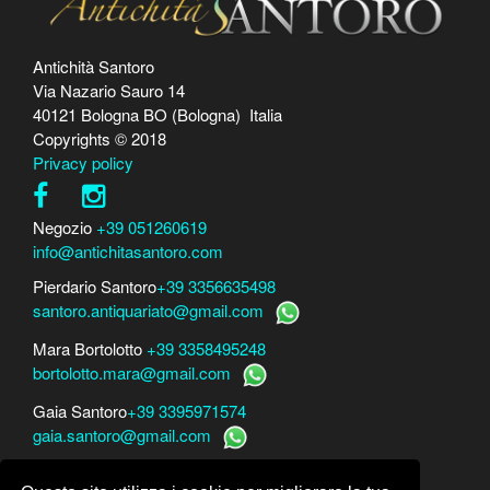
Antichità Santoro
Via Nazario Sauro 14
40121 Bologna BO (Bologna) Italia
Copyrights © 2018
Privacy policy
Negozio
+39 051260619
info@antichitasantoro.com
Pierdario Santoro
+39 3356635498
santoro.antiquariato@gmail.com
Mara Bortolotto
+39 3358495248
bortolotto.mara@gmail.com
Gaia Santoro
+39 3395971574
gaia.santoro@gmail.com
Per perizie, consulenze e stime