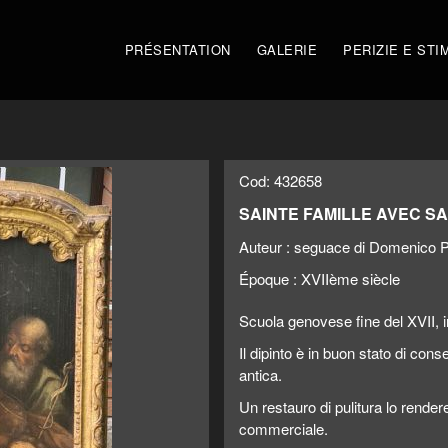
PRÉSENTATION
GALERIE
PERIZIE E STI
Cod: 432658
SAINTE FAMILLE AVEC S
Auteur :
seguace di Domenico P
Époque :
XVIIème siècle
Scuola genovese fine del XVII, in
Il dipinto è in buon stato di con
antica.
Un restauro di pulitura lo render
commerciale.