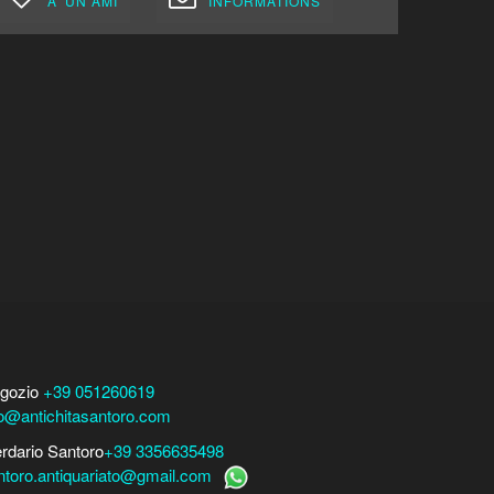
A' UN AMI
INFORMATIONS
gozio
+39 051260619
fo@antichitasantoro.com
erdario Santoro
+39 3356635498
ntoro.antiquariato@gmail.com