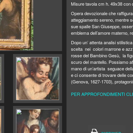
Misure tavola cm h. 49x38 con 
Opera devozionale che raffigura l
atteggiamento sereno, mentre sos
sue spalle San Giuseppe, osser
emblema dell’amore materno, re
Dopo un’ attenta analisi stilistic
scelta nei colori marrone e azzur
rosse del Bambino Gesù, la figu
scuro del mantello. Possiamo aff
mano di un’artista seguace dell
e ci consente di trovare delle c
(Genova, 1627-1703), protagonis
PER APPROFONDIMENTI CLI