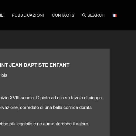
ME
PUBBLICAZIONI
CONTACTS
SEARCH
AINT JEAN BAPTISTE ENFANT
iola
izio XVIII secolo. Dipinto ad olio su tavola di pioppo.
servazione, corredato di una bella cornice dorata
ebbe più leggibile e ne aumenterebbe il valore