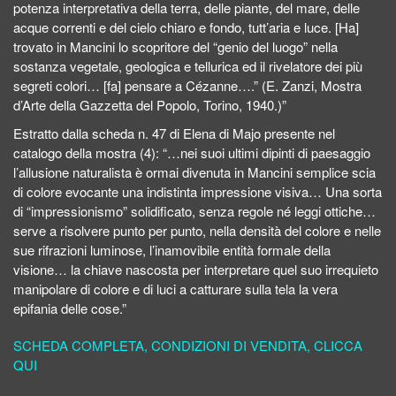
potenza interpretativa della terra, delle piante, del mare, delle
acque correnti e del cielo chiaro e fondo, tutt’aria e luce. [Ha]
trovato in Mancini lo scopritore del “genio del luogo” nella
sostanza vegetale, geologica e tellurica ed il rivelatore dei più
segreti colori… [fa] pensare a Cézanne….” (E. Zanzi, Mostra
d’Arte della Gazzetta del Popolo, Torino, 1940.)”
Estratto dalla scheda n. 47 di Elena di Majo presente nel
catalogo della mostra (4): “…nei suoi ultimi dipinti di paesaggio
l’allusione naturalista è ormai divenuta in Mancini semplice scia
di colore evocante una indistinta impressione visiva… Una sorta
di “impressionismo” solidificato, senza regole né leggi ottiche…
serve a risolvere punto per punto, nella densità del colore e nelle
sue rifrazioni luminose, l’inamovibile entità formale della
visione… la chiave nascosta per interpretare quel suo irrequieto
manipolare di colore e di luci a catturare sulla tela la vera
epifania delle cose.”
SCHEDA COMPLETA, CONDIZIONI DI VENDITA, CLICCA
QUI