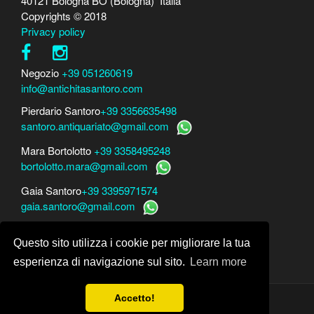
40121 Bologna BO (Bologna) Italia
Copyrights © 2018
Privacy policy
Negozio
+39 051260619
info@antichitasantoro.com
Pierdario Santoro
+39 3356635498
santoro.antiquariato@gmail.com
Mara Bortolotto
+39 3358495248
bortolotto.mara@gmail.com
Gaia Santoro
+39 3395971574
gaia.santoro@gmail.com
Per perizie, consulenze e stime
Questo sito utilizza i cookie per migliorare la tua
Mara Bortolotto
www.perito-arte-antiquariato.it
Dario Santoro
www.peritoarte.info
esperienza di navigazione sul sito.
Learn more
Accetto!