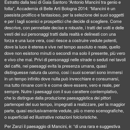
Estratto dalla tesi di Gaia Santoro “Antonio Mancini tra genio e
follia”, Accademia di Belle Arti Bologna 2014: “Mancini è un
paesista prolifico e fantasioso, per la selezione dei suoi soggetti
e per i tagli scenici e prospettici che decide di scegliere. Come
descrive, con pennellate decise e robuste, i tratti dei volti e delle
vesti dei sui personaggi tratti dalla realtà e delineati con una
forza e una luce vera, così riesce a costruire vedute potenti,
dove la luce è eterea e vive nel tempo assoluto e reale, quello
dove non esistono minuti o secondi ma solo il presente, più vero
e vivo che mai. Privi di personaggi nelle strade o seduti nei tavoli
del caffè, nei paesaggi evita la presenza umana, quasi
distinguesse natura da uomo, così i suoi scenari sono immersi
in un tempo infinito dove nulla può invecchiare e consumarsi,
ma tutto rimane com’è e come deve essere, vero e reale, per
sempre. Nutre i paesaggi con il suo carattere contemplativo,
che lo distingue dalla produzione paesaggistica dei pittori
partenopei del suo tempo, impegnati a realizzare, per la maggior
parte, quasi esclusivamente vedute, più o meno scenografiche,
o superficiali ed illustrative notazioni folcloristiche.
Per Zanzi il paesaggio di Mancini, è: “di una rara e suggestiva