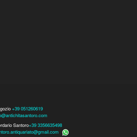
gozio
+39 051260619
fo@antichitasantoro.com
erdario Santoro
+39 3356635498
ntoro.antiquariato@gmail.com