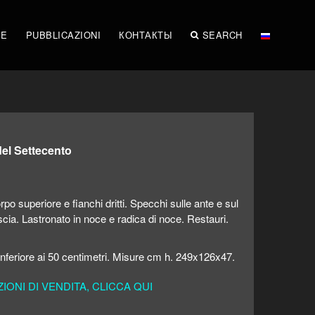
ME
PUBBLICAZIONI
КОНТАКТЫ
SEARCH
del Settecento
o superiore e fianchi dritti. Specchi sulle ante e sul
fascia. Lastronato in noce e radica di noce. Restauri.
inferiore ai 50 centimetri. Misure cm h. 249x126x47.
ONI DI VENDITA, CLICCA QUI