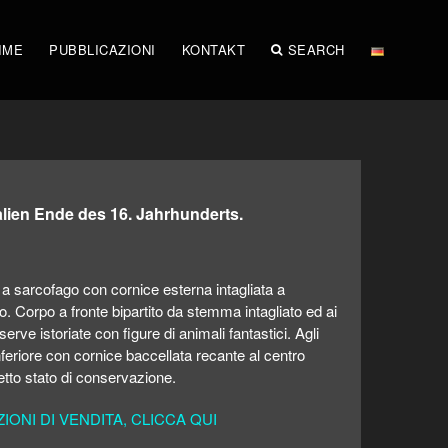
IME
PUBBLICAZIONI
KONTAKT
SEARCH
italien Ende des 16. Jahrhunderts.
 sarcofago con cornice esterna intagliata a
o. Corpo a fronte bipartito da stemma intagliato ed ai
iserve istoriate con figure di animali fantastici. Agli
inferiore con cornice baccellata recante al centro
etto stato di conservazione.
ONI DI VENDITA, CLICCA QUI