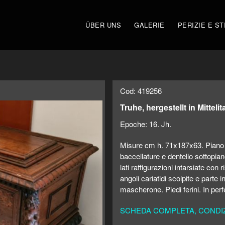
ÜBER UNS
GALERIE
PERIZIE E ST
Cod: 419256
Truhe, hergestellt in Mittel
Epoche:
16. Jh.
Misure cm h. 71x187x63. Piano a
baccellature e dentello sottopian
lati raffigurazioni intarsiate con r
angoli cariatidi scolpite e parte 
mascherone. Piedi ferini. In perf
SCHEDA COMPLETA, CONDIZI