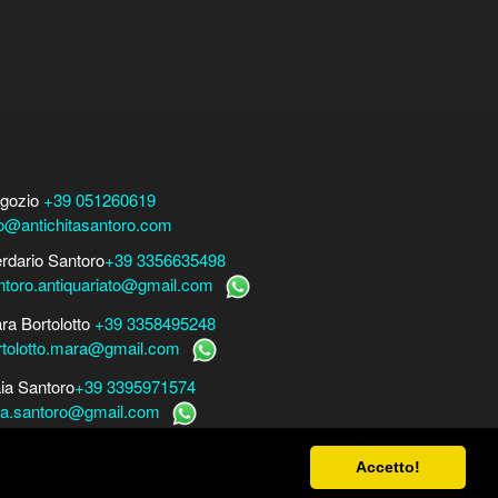
gozio
+39 051260619
fo@antichitasantoro.com
erdario Santoro
+39 3356635498
ntoro.antiquariato@gmail.com
ra Bortolotto
+39 3358495248
rtolotto.mara@gmail.com
ia Santoro
+39 3395971574
ia.santoro@gmail.com
r perizie, consulenze e stime
Accetto!
ra Bortolotto
www.perito-arte-antiquariato.it