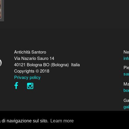
Antichità Santoro
Ne
Via Nazario Sauro 14
in
40121 Bologna BO (Bologna) Italia
Pi
Copyrights © 2018
sa
Privacy policy
Ma
bo
Ga
ga
Pe
a di navigazione sul sito.
Learn more
Ma