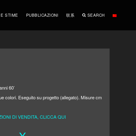
 E STIME
PUBBLICAZIONI
联系
SEARCH
anni 60’
 due colori. Eseguito su progetto (allegato). Misure cm
ONI DI VENDITA, CLICCA QUI
X