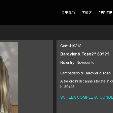
关于我们
下载区
PERIZIE
Cod: 419212
Barovier & Toso??,60???
No entry:
Novecento
Lampadario di Barovier e Toso, 
A tre ordini di canne stellate in
h. 80x43.
SCHEDA COMPLETA, CONDIZI