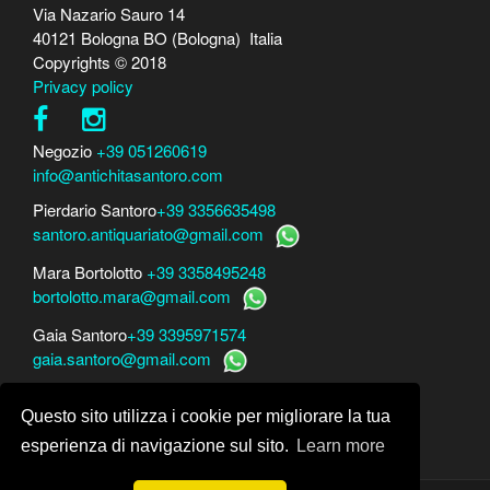
Via Nazario Sauro 14
40121 Bologna BO (Bologna) Italia
Copyrights © 2018
Privacy policy
Negozio
+39 051260619
info@antichitasantoro.com
Pierdario Santoro
+39 3356635498
santoro.antiquariato@gmail.com
Mara Bortolotto
+39 3358495248
bortolotto.mara@gmail.com
Gaia Santoro
+39 3395971574
gaia.santoro@gmail.com
Per perizie, consulenze e stime
Questo sito utilizza i cookie per migliorare la tua
Mara Bortolotto
www.perito-arte-antiquariato.it
Dario Santoro
www.peritoarte.info
esperienza di navigazione sul sito.
Learn more