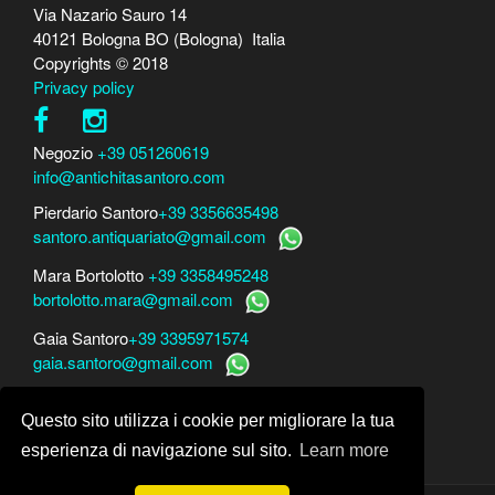
Via Nazario Sauro 14
40121 Bologna BO (Bologna) Italia
Copyrights © 2018
Privacy policy
Negozio
+39 051260619
info@antichitasantoro.com
Pierdario Santoro
+39 3356635498
santoro.antiquariato@gmail.com
Mara Bortolotto
+39 3358495248
bortolotto.mara@gmail.com
Gaia Santoro
+39 3395971574
gaia.santoro@gmail.com
Per perizie, consulenze e stime
Questo sito utilizza i cookie per migliorare la tua
Mara Bortolotto
www.perito-arte-antiquariato.it
Dario Santoro
www.peritoarte.info
esperienza di navigazione sul sito.
Learn more