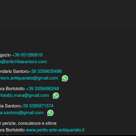
gozio
+39 051260619
fo@antichitasantoro.com
erdario Santoro
+39 3356635498
ntoro.antiquariato@gmail.com
ra Bortolotto
+39 3358495248
rtolotto.mara@gmail.com
ia Santoro
+39 3395971574
ia.santoro@gmail.com
r perizie, consulenze e stime
ra Bortolotto
www.perito-arte-antiquariato.it