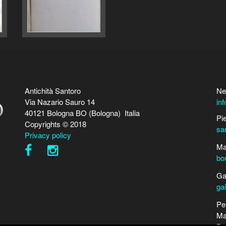
Antichità Santoro
Ne
Via Nazario Sauro 14
in
40121 Bologna BO (Bologna) Italia
Pi
Copyrights © 2018
sa
Privacy policy
Ma
bo
Ga
ga
Pe
Ma