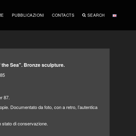
ME
PUBBLICAZIONI
CONTACTS
SEARCH
f the Sea". Bronze sculpture.
985
r 87.
opie. Documentato da foto, con a retro, l’autentica
 stato di conservazione.