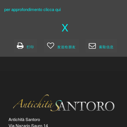
per approfondimento clicca qui
X
打印
发送给朋友
索取信息
Antichità Santoro
Via Nazario Sauro 14