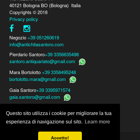
40121 Bologna BO (Bologna) Italia
Copyrights © 2018
Privacy policy
Negozio
+39 051260619
info@antichitasantoro.com
Pierdario Santoro
+39 3356635498
santoro.antiquariato@gmail.com
Mara Bortolotto
+39 3358495248
bortolotto.mara@gmail.com
Gaia Santoro
+39 3395971574
gaia.santoro@gmail.com
Per perizie, consulenze e stime
Questo sito utilizza i cookie per migliorare la tua
Mara Bortolotto
www.perito-arte-antiquariato.it
Dario Santoro
www.peritoarte.info
esperienza di navigazione sul sito.
Learn more
Accetto!