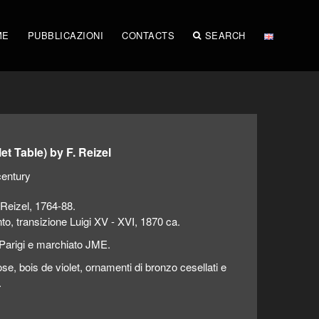
ME
PUBBLICAZIONI
CONTACTS
SEARCH
et Table) by F. Reizel
century
 Reizel, 1764-88.
o, transizione Luigi XV - XVI, 1870 ca.
, Parigi e marchiato JME.
ose, bois de violet, ornamenti di bronzo cesellati e
.