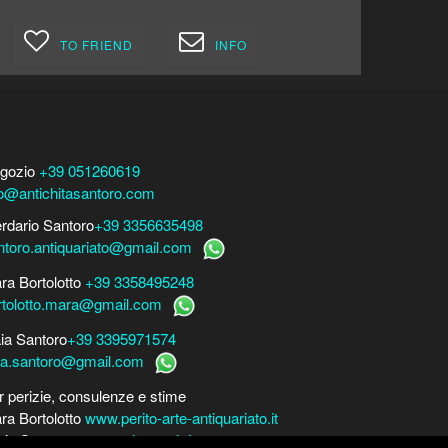
TO FRIEND
INFO
gozio
+39 051260619
fo@antichitasantoro.com
erdario Santoro
+39 3356635498
ntoro.antiquariato@gmail.com
ra Bortolotto
+39 3358495248
rtolotto.mara@gmail.com
ia Santoro
+39 3395971574
ia.santoro@gmail.com
r perizie, consulenze e stime
ra Bortolotto
www.perito-arte-antiquariato.it
rio Santoro
www.peritoarte.info