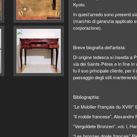
Kyoto.
In quest’arredo sono presenti sia
(marchio di garanzia applicato sui
corporazione).
Breve biografia dell'artista:
Di origine tedesca si insedia a P
via dei Saints-Péres e in fine in
fu il suo principale cliente, per 
passaggio degli stili mantenend
Bibliographia:
“Le Mobilier Français du XVIII° S
“Il mobile francese”, Alexandre
“Vergoldete Bronzen“, vol. I, 
“Les bronzes dorés français” Pie