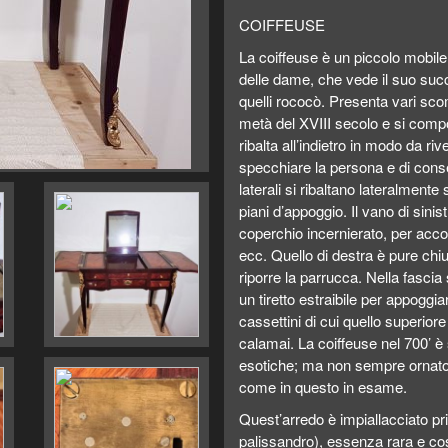
COIFFEUSE
La coiffeuse è un piccolo mobile 
delle dame, che vede il suo succ
quelli rococò. Presenta vari scom
metà del XVIII secolo e si compon
ribalta all’indietro in modo da ri
specchiare la persona e di consen
laterali si ribaltano lateralment
piani d’appoggio. Il vano di sinis
coperchio incernierato, per accogl
ecc. Quello di destra è pure chi
riporre la parrucca. Nella fascia 
un tiretto estraibile per appoggia
cassettini di cui quello superior
calamai. La coiffeuse nel 700’ è
esotiche; ma non sempre ornato d
come in questo in esame.
Quest’arredo è impiallacciato pri
palissandro), essenza rara e cost