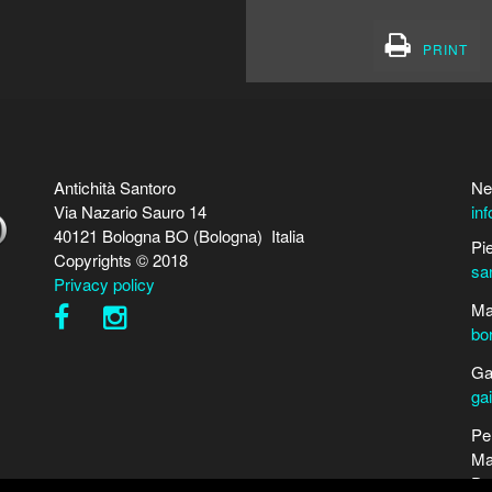
PRINT
Antichità Santoro
Ne
Via Nazario Sauro 14
in
40121 Bologna BO (Bologna) Italia
Pi
Copyrights © 2018
sa
Privacy policy
Ma
bo
Ga
ga
Pe
Ma
Da