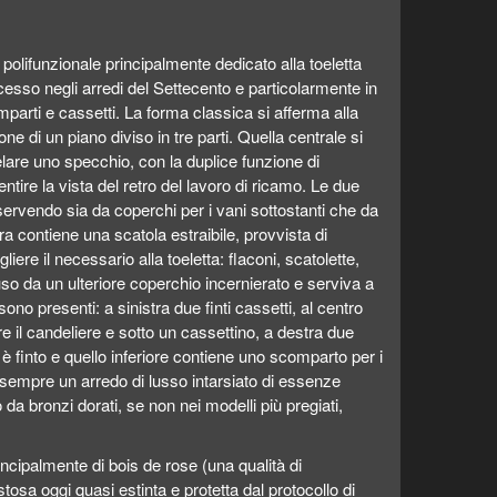
polifunzionale principalmente dedicato alla toeletta
esso negli arredi del Settecento e particolarmente in
parti e cassetti. La forma classica si afferma alla
e di un piano diviso in tre parti. Quella centrale si
velare uno specchio, con la duplice funzione di
tire la vista del retro del lavoro di ricamo. Le due
e servendo sia da coperchi per i vani sottostanti che da
tra contiene una scatola estraibile, provvista di
iere il necessario alla toeletta: flaconi, scatolette,
uso da un ulteriore coperchio incernierato e serviva a
sono presenti: a sinistra due finti cassetti, al centro
re il candeliere e sotto un cassettino, a destra due
e è finto e quello inferiore contiene uno scomparto per i
 sempre un arredo di lusso intarsiato di essenze
a bronzi dorati, se non nei modelli più pregiati,
ncipalmente di bois de rose (una qualità di
osa oggi quasi estinta e protetta dal protocollo di