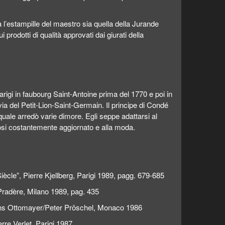
 l’estampille del maestro sia quella della Jurande
 prodotti di qualità approvati dai giurati della
arigi in faubourg Saint-Antoine prima del 1770 e poi in
 via del Petit-Lion-Saint-Germain. Il principe di Condé
il quale arredò varie dimore. Egli seppe adattarsi al
osi costantemente aggiornato e alla moda.
iècle”, Pierre Kjellberg, Parigi 1989, pagg. 679-685
 Pradère, Milano 1989, pag. 435
Hans Ottomayer/Peter Pröschel, Monaco 1986
rre Verlet, Parigi 1987