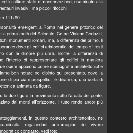
to ed in ottimo stato di conservazione, esaminato alla
tauri invasivi, ma piccoli ritocchi.
cm 111x90.
ersonalità emergenti a Roma nel genere pittorico dei
 nella prima metà del Seicento. Come Viviano Codazzi,
ntichi monumenti romani, ma, a differenza del primo, li
raneo dove gli edifici aristocratici del tempo e i resti
o con le dimore più umili. Inoltre, a differenza di
 l'intento di rappresentare gli edifici in maniera
 sue opere appaiono come scenografie architettoniche
siamo ben notare nel dipinto qui presentato, dove la
e di più piani prospettici, è dinamica; una sorta di
ettonica animata da figure.
no le due figure in movimento sotto l’arcata del ponte,
ato dai monti all’orizzonte, il tutto rende ancor più
 atteggiamenti, in questo contesto architettonico, ne
grandiosità, regalandoci un’immagine del vivere
enografico contrasto, vedi foto.