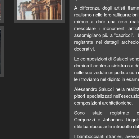
A differenza degli artisti fia
realismo nelle loro raffigurazio
mirano a dare una resa reali
mescolare i monumenti antic
assomigliano più a "capricci". 
registrate nei dettagli archeol
decorativi.
Le composizioni di Salucci son
domina il centro a sinistra o a d
nelle sue vedute un portico con c
le ritroviamo nel dipinto in esam
Alessandro Salucci nella realiz
pittori specializzati nell’esecu
composizioni architettoniche.
Sono state registrate c
Cerquozzi e Johannes Lingelba
stile bambocciante introdotto dal
I bamboccianti stranieri, avevano