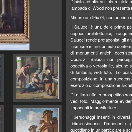
Dipinto ad olio su tela reintela
lampada di Wood non presenta res
Misure cm 95x74, con cornice 
Il Salucci è una delle prime p
capricci architettonici, in auge
Salucci rende protagonisti gli a
inserisce in un contesto contempo
di monumenti antichi coesiston
Codazzi, Salucci non persegue
oggettiva o verosimile, alcune
di fantasia, vedi foto. Lo pos
composizione, in una succession
esercizio di composizione archit
Di ottimo effetto prospettico so
vedi foto. Maggiormente evidenzi
imponenti le architetture.
I personaggi inseriti in diversi
ridimensionano l’imponente 
quotidiano in un particolare e sc