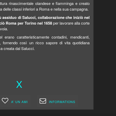
pittura rinascimentale olandese e fiamminga e creato
a delle classi inferiori a Roma e nella sua campagna.
iù assiduo di Salucci, collaborazione che iniziò nel
sciò Roma per Torino nel 1658
per lavorare alla corte
voia.
l erano caratteristicamente contadini, mendicanti,
ni, fornendo così un ricco sapore di vita quotidiana
ca creata dal Salucci.
X
A' UN AMI
INFORMATIONS