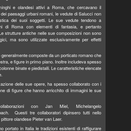
mminghi e olandesi attivi a Roma, che cercavano il
ni dei paesaggi urbani romani, le vedute di Salucci non
stica dei suoi soggetti. Le sue vedute tendono a
hi di Roma con elementi di fantasia, e pertanto
Le strutture antiche nelle sue composizioni non sono
ogici, ma sono utilizzate esclusivamente per effetti
o generalmente composte da un porticato romano che
estra, e figure in primo piano. Inoltre includeva spesso
olonne binate e piedistalli. Le caratteristiche elencate
e.
zazione delle sue opere, ha spesso collaborato con i
zione di figure che hanno arricchito di immagini le sue
ollaborazioni con Jan Miel, Michelangelo
ch. Questi tre collaboratori dipinsero tutti nello
 pittore olandese Pieter van Laer.
 portato in Italia le tradizioni esistenti di raffigurare