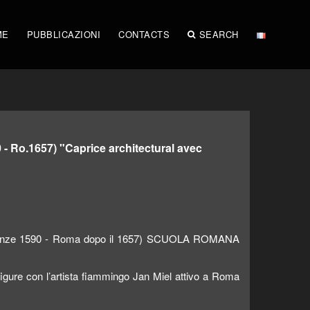
ME
PUBBLICAZIONI
CONTACTS
SEARCH
 - Ro.1657) "Caprice architectural avec
ze 1590 - Roma dopo il 1657) SCUOLA ROMANA
figure con l’artista fiammingo Jan Miel attivo a Roma