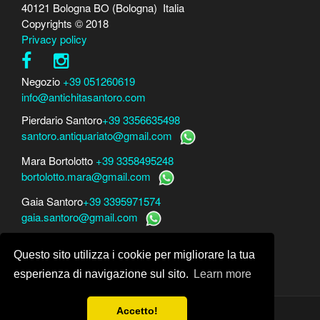
40121 Bologna BO (Bologna) Italia
Copyrights © 2018
Privacy policy
Negozio
+39 051260619
info@antichitasantoro.com
Pierdario Santoro
+39 3356635498
santoro.antiquariato@gmail.com
Mara Bortolotto
+39 3358495248
bortolotto.mara@gmail.com
Gaia Santoro
+39 3395971574
gaia.santoro@gmail.com
Per perizie, consulenze e stime
Questo sito utilizza i cookie per migliorare la tua
Mara Bortolotto
www.perito-arte-antiquariato.it
Dario Santoro
www.peritoarte.info
esperienza di navigazione sul sito.
Learn more
Accetto!