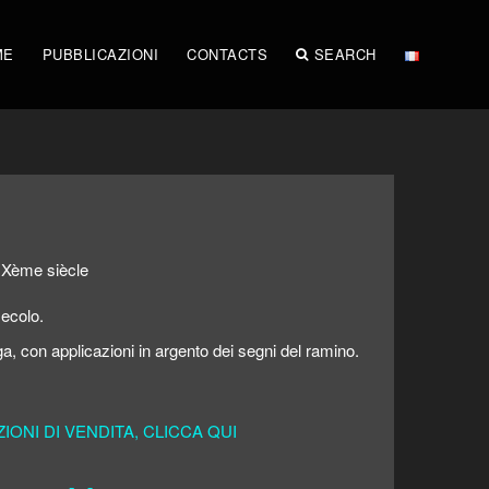
ME
PUBBLICAZIONI
CONTACTS
SEARCH
IXème siècle
secolo.
uga, con applicazioni in argento dei segni del ramino.
ONI DI VENDITA, CLICCA QUI