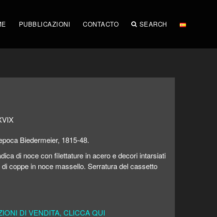
ME
PUBBLICAZIONI
CONTACTO
SEARCH
 XVIX
d epoca Biedermeier, 1815-48.
adica di noce con filettature in acero e decori intarsiati
o di coppe in noce massello. Serratura del cassetto
ONI DI VENDITA, CLICCA QUI