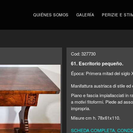
QUIÉNES SOMOS
GALERÍA
PERIZIE E STI
Cod: 327730
61. Escritorio pequeño.
Época:
Primera mitad del siglo
Manifattura austriaca di stile e
Piano e fascia impiallacciati in r
a motivi fitoformi. Piede ad ass
impropria.
Misure cm h. 78x61x110.
SCHEDA COMPLETA, CONDIZI