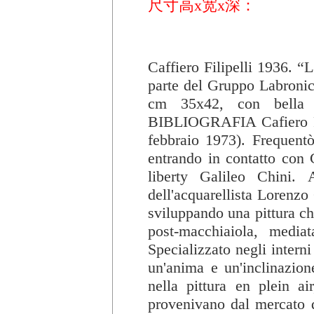
尺寸高x宽x深：
Caffiero Filipelli 1936. “L
parte del Gruppo Labronic
cm 35x42, con bella 
BIBLIOGRAFIA Cafiero Fi
febbraio 1973). Frequentò
entrando in contatto con G
liberty Galileo Chini. 
dell'acquarellista Lorenzo 
sviluppando una pittura ch
post-macchiaiola, media
Specializzato negli interni
un'anima e un'inclinazion
nella pittura en plein ai
provenivano dal mercato d