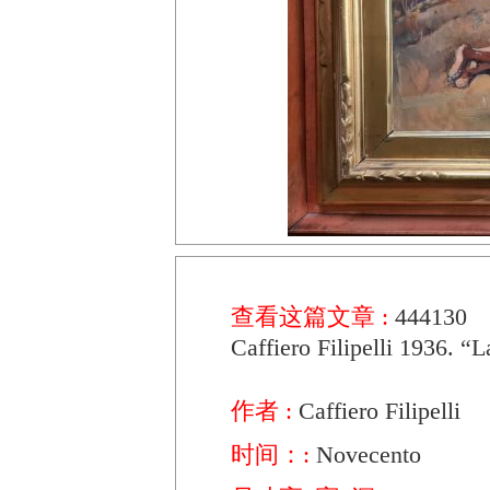
查看这篇文章 :
444130
Caffiero Filipelli 1936. “L
作者 :
Caffiero Filipelli
时间：:
Novecento