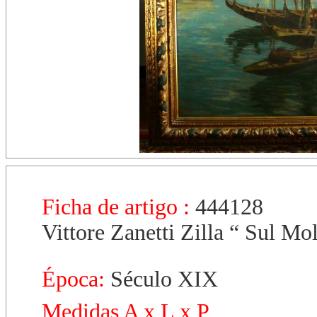
Ficha de artigo :
444128
Vittore Zanetti Zilla “ Sul Mol
Época:
Século XIX
Medidas A x L x P