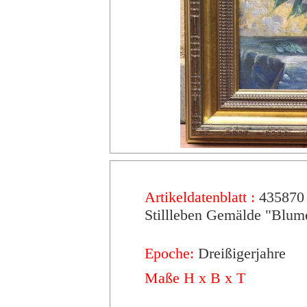
Artikeldatenblatt :
435870
Stillleben Gemälde "Blum
Epoche:
Dreißigerjahre
Maße H x B x T