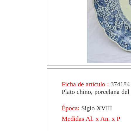
Ficha de artículo :
374184
Plato chino, porcelana de
Época:
Siglo XVIII
Medidas Al. x An. x P