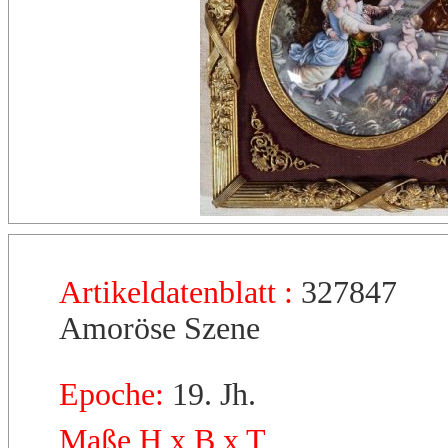
Artikeldatenblatt :
327847
Amoröse Szene
Epoche:
19. Jh.
Maße H x B x T