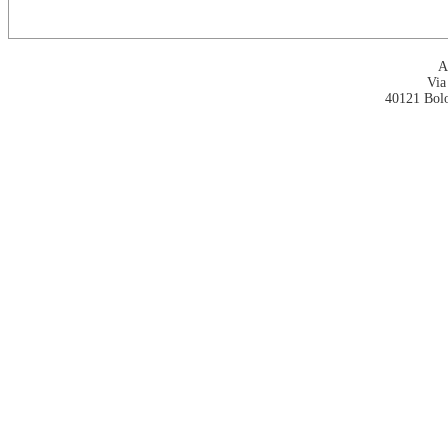
A
Via
40121 Bol